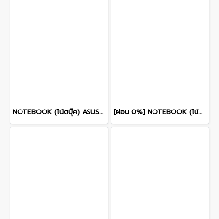
NOTEBOOK (โน้ตบุ๊ค) ASUS TUF GAMING A16 FA607NUQ-RL010W 16" FHD+ 144Hz/RYZEN 7 170/RAM 8GB/SSD 512GB/RTX4050 รับประกันซ่อมฟรีถึงบ้าน 2ปี
[ผ่อน 0%] NOTEBOOK (โน้ตบุ๊ก) MSI CROSSHAIR 16 HX AI D2XWFKG-026TH 16" QHD+ 240Hz/CORE ULTRA 9 275HX/RAM 16GB/SSD 1B/RTX 5060/WINDOWS /11+OFFICE รับประกันศูนย์ไทย 2ปี