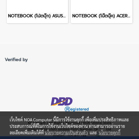
NOTEBOOK (โน้ตบุ๊ก) ASUS ROG ZEPHYRUS DUO 16 GX651AX-SR006WA 16" 3K OLED 120Hz Touchscreen/ULTRA 9 386H/64GB/SSD 2TB/RTX 5090/WINDOWS 11+MS OFFICE รับประกันศูนย์ไทย 3ปี
NOTEBOOK (โน๊ตบุ๊ค) ACER NITRO V 16 ANV16-I31-73Z0 16-inch WUXGA/CORE 7 240H/16GB/SSD 1TB/RTX 5060/WINDOWS 11 รับประกันซ่อมฟรีถึงบ้าน 3ปี
Verified by
เว็บไซต์ NOA Computer นี้มีการใช้งานคุกกี้ เพื่อเพิ่มประสิทธิภาพและ
©Copyright | All Rights Reserved | NOA Online Store
ประสบการณ์ที่ดีในการใช้งานเว็บไซต์ของท่าน ท่านสามารถอ่านราย
ดำเนินการโดย บริษัท นครโอเอ จำกัด Nakhon OA Co., Ltd.
ละเอียดเพิ่มเติมได้ที่
นโยบายความเป็นส่วนตัว
และ
นโยบายคุกกี้
โทรศัพท์ : 075 432 244