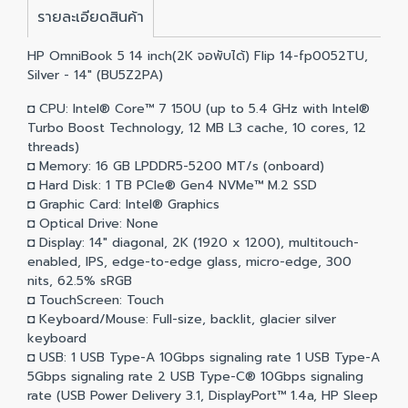
รายละเอียดสินค้า
HP OmniBook 5 14 inch(2K จอพับได้) Flip 14-fp0052TU,
Silver - 14" (BU5Z2PA)
◘ CPU: Intel® Core™ 7 150U (up to 5.4 GHz with Intel®
Turbo Boost Technology, 12 MB L3 cache, 10 cores, 12
threads)
◘ Memory: 16 GB LPDDR5-5200 MT/s (onboard)
◘ Hard Disk: 1 TB PCIe® Gen4 NVMe™ M.2 SSD
◘ Graphic Card: Intel® Graphics
◘ Optical Drive: None
◘ Display: 14" diagonal, 2K (1920 x 1200), multitouch-
enabled, IPS, edge-to-edge glass, micro-edge, 300
nits, 62.5% sRGB
◘ TouchScreen: Touch
◘ Keyboard/Mouse: Full-size, backlit, glacier silver
keyboard
◘ USB: 1 USB Type-A 10Gbps signaling rate 1 USB Type-A
5Gbps signaling rate 2 USB Type-C® 10Gbps signaling
rate (USB Power Delivery 3.1, DisplayPort™ 1.4a, HP Sleep