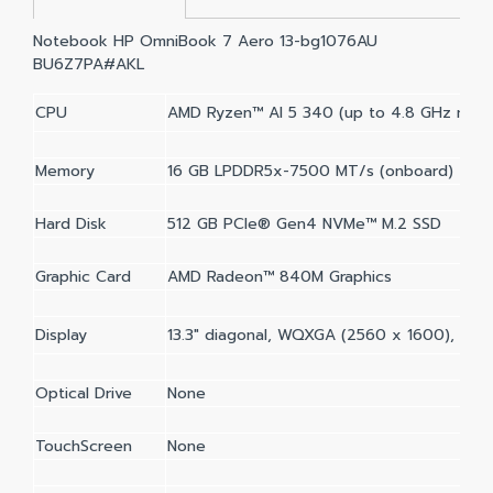
Notebook HP OmniBook 7 Aero 13-bg1076AU
BU6Z7PA#AKL
CPU
AMD Ryzen™ AI 5 340 (up to 4.8 GHz max b
Memory
16 GB LPDDR5x-7500 MT/s (onboard)
Hard Disk
512 GB PCIe® Gen4 NVMe™ M.2 SSD
Graphic Card
AMD Radeon™ 840M Graphics
Display
13.3" diagonal, WQXGA (2560 x 1600), IPS,
Optical Drive
None
TouchScreen
None