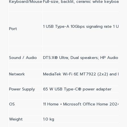
Keyboard/Mouse
Full-size, backlit, ceramic white keyboard
1 USB Type-A 10Gbps signaling rate 1 USB 
Port
Sound / Audio
DTS:X® Ultra; Dual speakers; HP Audio Boo
Network
MediaTek Wi-Fi 6E MT7922 (2x2) and Bluet
Power Supply
65 W USB Type-C® power adapter
OS
11 Home + Microsoft Office Home 2024 + M
Weight
1.0 kg