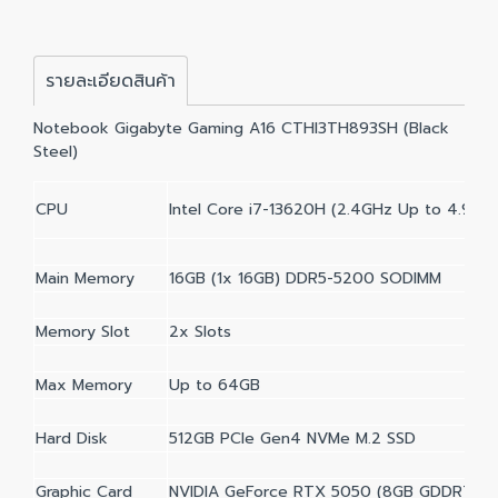
รายละเอียดสินค้า
Notebook Gigabyte Gaming A16 CTHI3TH893SH (Black
Steel)
CPU
Intel Core i7-13620H (2.4GHz Up to 4.9GH
Main Memory
16GB (1x 16GB) DDR5-5200 SODIMM
Memory Slot
2x Slots
Max Memory
Up to 64GB
Hard Disk
512GB PCIe Gen4 NVMe M.2 SSD
Graphic Card
NVIDIA GeForce RTX 5050 (8GB GDDR7)