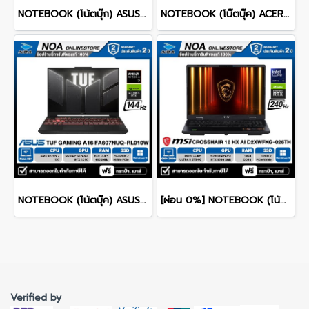
NOTEBOOK (โน้ตบุ๊ก) ASUS ROG ZEPHYRUS DUO 16 GX651AX-SR006WA 16" 3K OLED 120Hz Touchscreen/ULTRA 9 386H/64GB/SSD 2TB/RTX 5090/WINDOWS 11+MS OFFICE รับประกันศูนย์ไทย 3ปี
NOTEBOOK (โน๊ตบุ๊ค) ACER NITRO V 16 ANV16-I31-73Z0 16-inch WUXGA/CORE 7 240H/16GB/SSD 1TB/RTX 5060/WINDOWS 11 รับประกันซ่อมฟรีถึงบ้าน 3ปี
NOTEBOOK (โน้ตบุ๊ค) ASUS TUF GAMING A16 FA607NUQ-RL010W 16" FHD+ 144Hz/RYZEN 7 170/RAM 8GB/SSD 512GB/RTX4050 รับประกันซ่อมฟรีถึงบ้าน 2ปี
[ผ่อน 0%] NOTEBOOK (โน้ตบุ๊ก) MSI CROSSHAIR 16 HX AI D2XWFKG-026TH 16" QHD+ 240Hz/CORE ULTRA 9 275HX/RAM 16GB/SSD 1B/RTX 5060/WINDOWS /11+OFFICE รับประกันศูนย์ไทย 2ปี
Verified by