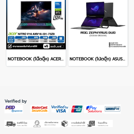
NOTEBOOK (โน๊ตบุ๊ค) ACER NITRO V 16 ANV16-I31-73Z0 16-inch WUXGA/CORE 7 240H/16GB/SSD 1TB/RTX 5060/WINDOWS 11 รับประกันซ่อมฟรีถึงบ้าน 3ปี
NOTEBOOK (โน้ตบุ๊ก) ASUS ROG ZEPHYRUS DUO 16 GX651AX-SR006WA 16" 3K OLED 120Hz Touchscreen/ULTRA 9 386H/64GB/SSD 2TB/RTX 5090/WINDOWS 11+MS OFFICE รับประกันศูนย์ไทย 3ปี
Verified by