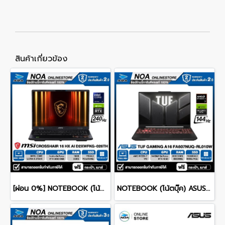
สินค้าเกี่ยวข้อง
[ผ่อน 0%] NOTEBOOK (โน้ตบุ๊ก) MSI CROSSHAIR 16 HX AI D2XWFKG-026TH 16" QHD+ 240Hz/CORE ULTRA 9 275HX/RAM 16GB/SSD 1B/RTX 5060/WINDOWS /11+OFFICE รับประกันศูนย์ไทย 2ปี
NOTEBOOK (โน้ตบุ๊ค) ASUS TUF GAMING A16 FA607NUQ-RL010W 16" FHD+ 144Hz/RYZEN 7 170/RAM 8GB/SSD 512GB/RTX4050 รับประกันซ่อมฟรีถึงบ้าน 2ปี