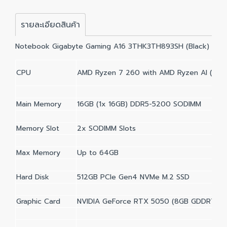
รายละเอียดสินค้า
Notebook Gigabyte Gaming A16 3THK3TH893SH (Black)
CPU
AMD Ryzen 7 260 with AMD Ryzen AI (3.8G
Main Memory
16GB (1x 16GB) DDR5-5200 SODIMM
Memory Slot
2x SODIMM Slots
Max Memory
Up to 64GB
Hard Disk
512GB PCIe Gen4 NVMe M.2 SSD
Graphic Card
NVIDIA GeForce RTX 5050 (8GB GDDR7)