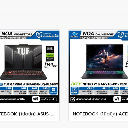
NOTEBOOK (โน้ตบุ๊ค) ASUS TUF GAMING A16 FA607NUQ-RL010W 16" FHD+ 144Hz/RYZEN 7 170/RAM 8GB/SSD 512GB/RTX4050 รับประกันซ่อมฟรีถึงบ้าน 2ปี