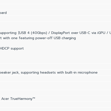
oard
upporting: [USB 4 (40Gbps) / DisplayPort over USB-C via iGPU / U
t with one featuring power-off USB charging
h HDCP support
aker jack, supporting headsets with built-in microphone
& Acer TrueHarmony™