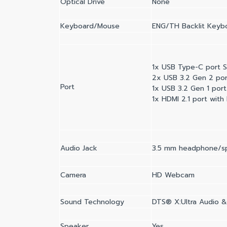
Optical Drive
None
Keyboard/Mouse
ENG/TH Backlit Keyb
1x USB Type-C port S
2x USB 3.2 Gen 2 por
Port
1x USB 3.2 Gen 1 port
1x HDMI 2.1 port wit
Audio Jack
3.5 mm headphone/spe
Camera
HD Webcam
Sound Technology
DTS® X:Ultra Audio 
Speaker
Yes