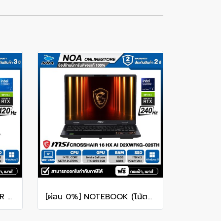
NOTEBOOK (โน๊ตบุ๊ค) ACER NITRO V 16 ANV16-I31-73Z0 16-inch WUXGA/CORE 7 240H/16GB/SSD 1TB/RTX 5060/WINDOWS 11 รับประกันซ่อมฟรีถึงบ้าน 3ปี
[ผ่อน 0%] NOTEBOOK (โน้ตบุ๊ก) MSI CROSSHAIR 16 HX AI D2XWFKG-026TH 16" QHD+ 240Hz/CORE ULTRA 9 275HX/RAM 16GB/SSD 1B/RTX 5060/WINDOWS /11+OFFICE รับประกันศูนย์ไทย 2ปี