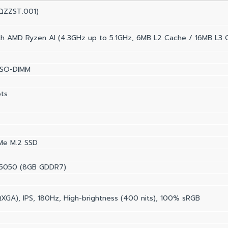
.QZZST.001)
h AMD Ryzen AI (4.3GHz up to 5.1GHz, 6MB L2 Cache / 16MB L3 
 SO-DIMM
ts
Me M.2 SSD
 5050 (8GB GDDR7)
GA), IPS, 180Hz, High-brightness (400 nits), 100% sRGB