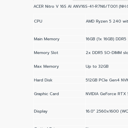
ACER Nitro V 16S AI ANV16S-41-R7N6/T001 (NH
CPU
AMD Ryzen 5 240 wit
Main Memory
16GB (1x 16GB) DDR5
Memory Slot
2x DDR5 SO-DIMM slo
Max Memory
Up to 32GB
Hard Disk
512GB PCIe Gen4 NV
Graphic Card
NVIDIA GeForce RTX
Display
16.0" 2560x1600 (WQX