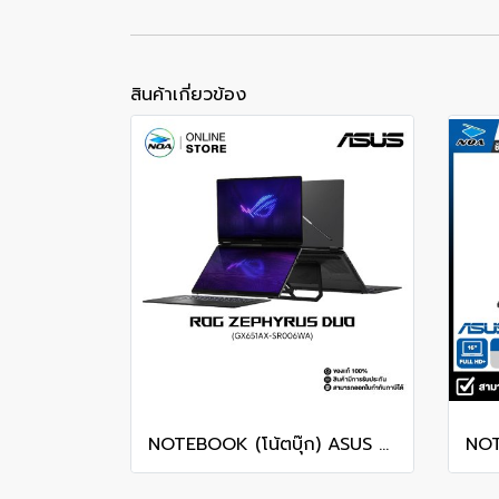
สินค้าเกี่ยวข้อง
NOTEBOOK (โน้ตบุ๊ก) ASUS ROG ZEPHYRUS DUO 16 GX651AX-SR006WA 16" 3K OLED 120Hz Touchscreen/ULTRA 9 386H/64GB/SSD 2TB/RTX 5090/WINDOWS 11+MS OFFICE รับประกันศูนย์ไทย 3ปี