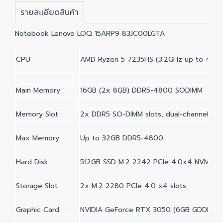
รายละเอียดสินค้า
Notebook Lenovo LOQ 15ARP9 83JC00LGTA
CPU
AMD Ryzen 5 7235HS (3.2GHz up to 4.5G
Main Memory
16GB (2x 8GB) DDR5-4800 SODIMM
Memory Slot
2x DDR5 SO-DIMM slots, dual-channel ca
Max Memory
Up to 32GB DDR5-4800
Hard Disk
512GB SSD M.2 2242 PCIe 4.0x4 NVMe
Storage Slot
2x M.2 2280 PCIe 4.0 x4 slots
Graphic Card
NVIDIA GeForce RTX 3050 (6GB GDDR6)