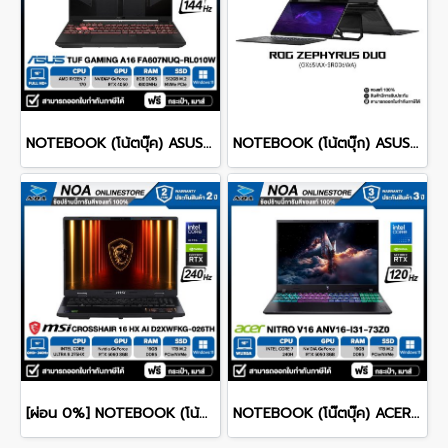
NOTEBOOK (โน้ตบุ๊ค) ASUS TUF GAMING A16 FA607NUQ-RL010W 16" FHD+ 144Hz/RYZEN 7 170/RAM 8GB/SSD 512GB/RTX4050 รับประกันซ่อมฟรีถึงบ้าน 2ปี
NOTEBOOK (โน้ตบุ๊ก) ASUS ROG ZEPHYRUS DUO 16 GX651AX-SR006WA 16" 3K OLED 120Hz Touchscreen/ULTRA 9 386H/64GB/SSD 2TB/RTX 5090/WINDOWS 11+MS OFFICE รับประกันศูนย์ไทย 3ปี
[ผ่อน 0%] NOTEBOOK (โน้ตบุ๊ก) MSI CROSSHAIR 16 HX AI D2XWFKG-026TH 16" QHD+ 240Hz/CORE ULTRA 9 275HX/RAM 16GB/SSD 1B/RTX 5060/WINDOWS /11+OFFICE รับประกันศูนย์ไทย 2ปี
NOTEBOOK (โน๊ตบุ๊ค) ACER NITRO V 16 ANV16-I31-73Z0 16-inch WUXGA/CORE 7 240H/16GB/SSD 1TB/RTX 5060/WINDOWS 11 รับประกันซ่อมฟรีถึงบ้าน 3ปี