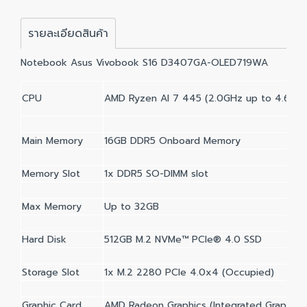
รายละเอียดสินค้า
Notebook Asus Vivobook S16 D3407GA-OLED719WA
CPU
AMD Ryzen AI 7 445 (2.0GHz up to 4.6GHz
Main Memory
16GB DDR5 Onboard Memory
Memory Slot
1x DDR5 SO-DIMM slot
Max Memory
Up to 32GB
Hard Disk
512GB M.2 NVMe™ PCIe® 4.0 SSD
Storage Slot
1x M.2 2280 PCIe 4.0x4 (Occupied)
Graphic Card
AMD Radeon Graphics (Integrated Graphics