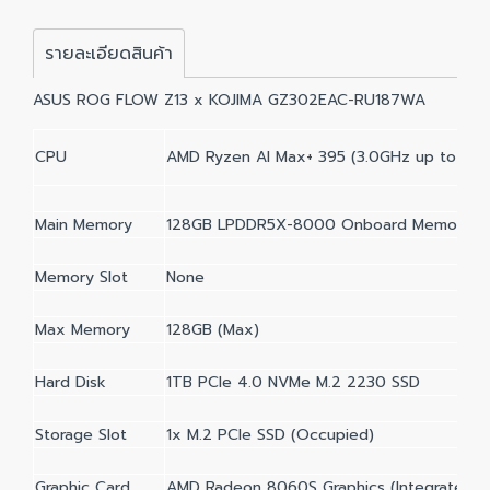
รายละเอียดสินค้า
ASUS ROG FLOW Z13 x KOJIMA GZ302EAC-RU187WA
CPU
AMD Ryzen Al Max+ 395 (3.0GHz up to 5.1
Main Memory
128GB LPDDR5X-8000 Onboard Memory
Memory Slot
None
Max Memory
128GB (Max)
Hard Disk
1TB PCIe 4.0 NVMe M.2 2230 SSD
Storage Slot
1x M.2 PCIe SSD (Occupied)
Graphic Card
AMD Radeon 8060S Graphics (Integrated G