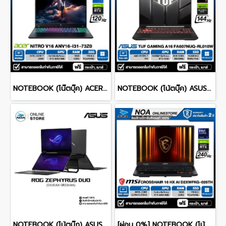
NOTEBOOK (โน๊ตบุ๊ค) ACER NITRO V 16 ANV16-I31-73Z0 16-inch WUXGA/CORE 7 240H/16GB/SSD 1TB/RTX 5060/WINDOWS 11 รับประกันซ่อมฟรีถึงบ้าน 3ปี
NOTEBOOK (โน้ตบุ๊ค) ASUS TUF GAMING A16 FA607NUQ-RL010W 16" FHD+ 144Hz/RYZEN 7 170/RAM 8GB/SSD 512GB/RTX4050 รับประกันซ่อมฟรีถึงบ้าน 2ปี
NOTEBOOK (โน้ตบุ๊ก) ASUS ROG ZEPHYRUS DUO 16 GX651AX-SR006WA 16" 3K OLED 120Hz Touchscreen/ULTRA 9 386H/64GB/SSD 2TB/RTX 5090/WINDOWS 11+MS OFFICE รับประกันศูนย์ไทย 3ปี
[ผ่อน 0%] NOTEBOOK (โน้ตบุ๊ก) MSI CROSSHAIR 16 HX AI D2XWFKG-026TH 16" QHD+ 240Hz/CORE ULTRA 9 275HX/RAM 16GB/SSD 1B/RTX 5060/WINDOWS /11+OFFICE รับประกันศูนย์ไทย 2ปี