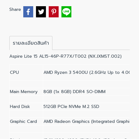
Share
รายละเอียดสินค้า
Aspire Lite 15 AL15-46P-R77X/T002 (NX.JXMST.002)
CPU
AMD Ryzen 3 5400U (2.6GHz Up to 4.0GHz,
Main Memory
8GB (1x 8GB) DDR4 SO-DIMM
Hard Disk
512GB PCIe NVMe M.2 SSD
Graphic Card
AMD Radeon Graphics (Integrated Graphics)