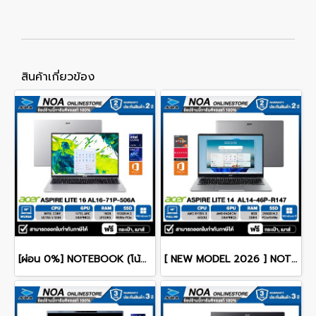
สินค้าเกี่ยวข้อง
[ผ่อน 0%] NOTEBOOK (โน้ตบุ๊ค) ACER ASPIRE LITE 16 AL16-71P-506A 16" WUXGA/CORE 5 125H/RAM 16GB/SSD 512GB/RWINDOWS 11+MS OFFICE รับประกันศูนย์ไทย 2ปี
[ NEW MODEL 2026 ] NOTEBOOK (โน๊ตบุ๊ค) ACER ASPIRE LITE 14 AL14-46P-R147 14" FHD/RYZEN 3 5400U/8GB/SSD 256GB/WINDOWS 11+MS OFFICE รับประกันซ่อมฟรีถึงบ้าน 2ปี