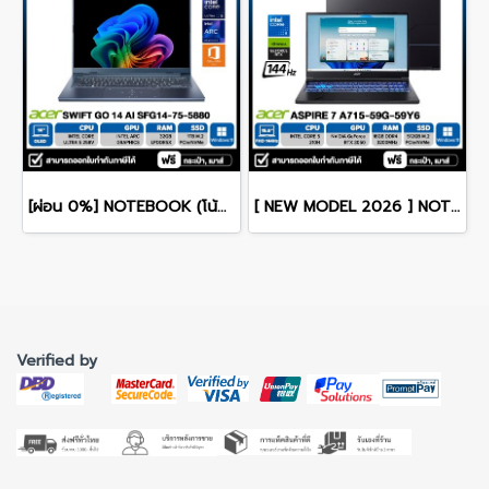
[ผ่อน 0%] NOTEBOOK (โน้ตบุ๊ก) ACER SWIFT GO 14 AI SFG14-75-5880 14" OLED /CORE ULTRA 5 228V/RAM 32GB/SSD 1TB/WINDOWS 11+OFFICE รับประกันศูนย์ไทย 3ปี
[ NEW MODEL 2026 ] NOTEBOOK (โน๊ตบุ๊ค) ACER ASPIRE 7 A715-59G-59Y6 15.6" FHD 144Hz/CORE 5-210H/16GB/SSD 512GB/RTX3050 รับประกันซ่อมฟรีถึงบ้าน 3ปี
Verified by