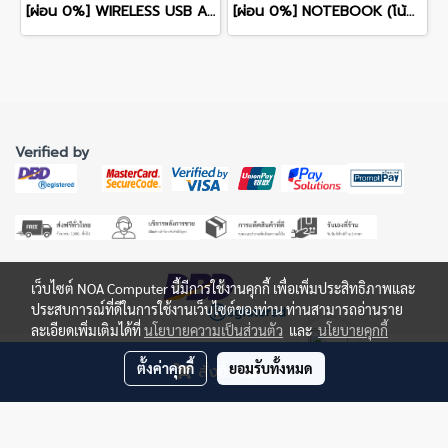
[ผ่อน 0%] WIRELESS USB ADAPTER (ยูเอสบีไวไฟ) ASUS ROG USB-BE92 BE6500 TRI-BAND WIFI 7 รับประกันศูนย์ไทย 3ปี
[ผ่อน 0%] NOTEBOOK (โน้ตบุ๊ค) ASUS TUF GAMING A14 FA401EA-RG048WA 14" 2.5K IPS 165Hz/RYZEN AI MAX+ 392/32GB/SSD 512GB/RTX 3050/WINDOWS 11+MS OFFICE รับประกันซ่อมฟรีถึงบ้าน 2ปี
Verified by
เว็บไซต์ NOA Computer นี้มีการใช้งานคุกกี้ เพื่อเพิ่มประสิทธิภาพและ
ประสบการณ์ที่ดีในการใช้งานเว็บไซต์ของท่าน ท่านสามารถอ่านราย
ละเอียดเพิ่มเติมได้ที่
นโยบายความเป็นส่วนตัว
และ
นโยบายคุกกี้
©Copyright | All Rights Reserved | NOA Online Store
ตั้งค่าคุกกี้
ยอมรับทั้งหมด
สั่งซื้อสินค้า
ดำเนินการโดย บริษัท นครโอเอ จำกัด Nakhon OA Co., Ltd.
โทรศัพท์ : 075 432 244
ที่อยู่: 102, 104, 106, Wandeekhositkulporn Road, Tambon Naimung, Amphoe
Muang Nakhonsritumara, Nakorn Si Thammarat, 80000