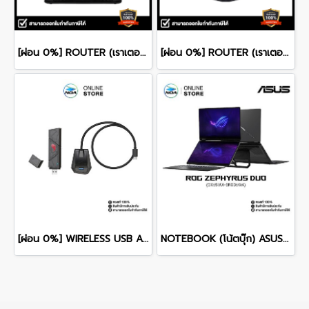
[ผ่อน 0%] ROUTER (เราเตอร์) ASUS RT-BE58U - WIFI 7 AIMESH EXTENDABLE รับประกัน 3 ปี
[ผ่อน 0%] ROUTER (เราเตอร์) ASUS ROUTER RT-AX82U DUAL BAND AX5400 WIFI6 RGB รับประกัน 3 ปี
[ผ่อน 0%] WIRELESS USB ADAPTER (ยูเอสบีไวไฟ) ASUS ROG USB-BE92 BE6500 TRI-BAND WIFI 7 รับประกันศูนย์ไทย 3ปี
NOTEBOOK (โน้ตบุ๊ก) ASUS ROG ZEPHYRUS DUO 16 GX651AX-SR006WA 16" 3K OLED 120Hz Touchscreen/ULTRA 9 386H/64GB/SSD 2TB/RTX 5090/WINDOWS 11+MS OFFICE รับประกันศูนย์ไทย 3ปี