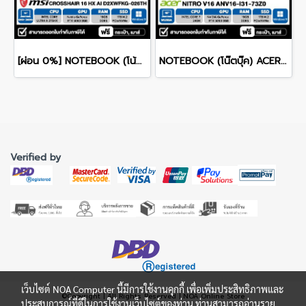
[ผ่อน 0%] NOTEBOOK (โน้ตบุ๊ก) MSI CROSSHAIR 16 HX AI D2XWFKG-026TH 16" QHD+ 240Hz/CORE ULTRA 9 275HX/RAM 16GB/SSD 1B/RTX 5060/WINDOWS /11+OFFICE รับประกันศูนย์ไทย 2ปี
NOTEBOOK (โน๊ตบุ๊ค) ACER NITRO V 16 ANV16-I31-73Z0 16-inch WUXGA/CORE 7 240H/16GB/SSD 1TB/RTX 5060/WINDOWS 11 รับประกันซ่อมฟรีถึงบ้าน 3ปี
Verified by
เว็บไซต์ NOA Computer นี้มีการใช้งานคุกกี้ เพื่อเพิ่มประสิทธิภาพและ
©Copyright | All Rights Reserved | NOA Online Store
ประสบการณ์ที่ดีในการใช้งานเว็บไซต์ของท่าน ท่านสามารถอ่านราย