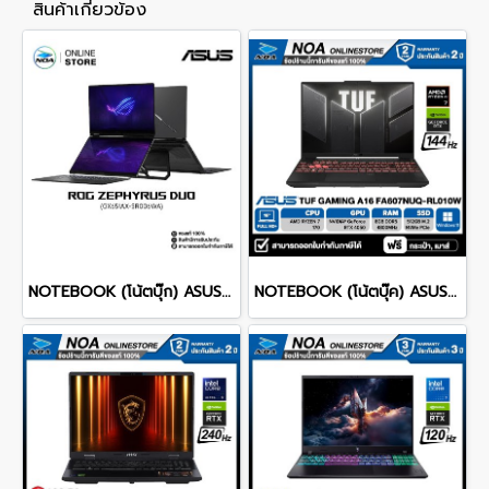
สินค้าเกี่ยวข้อง
NOTEBOOK (โน้ตบุ๊ก) ASUS ROG ZEPHYRUS DUO 16 GX651AX-SR006WA 16" 3K OLED 120Hz Touchscreen/ULTRA 9 386H/64GB/SSD 2TB/RTX 5090/WINDOWS 11+MS OFFICE รับประกันศูนย์ไทย 3ปี
NOTEBOOK (โน้ตบุ๊ค) ASUS TUF GAMING A16 FA607NUQ-RL010W 16" FHD+ 144Hz/RYZEN 7 170/RAM 8GB/SSD 512GB/RTX4050 รับประกันซ่อมฟรีถึงบ้าน 2ปี