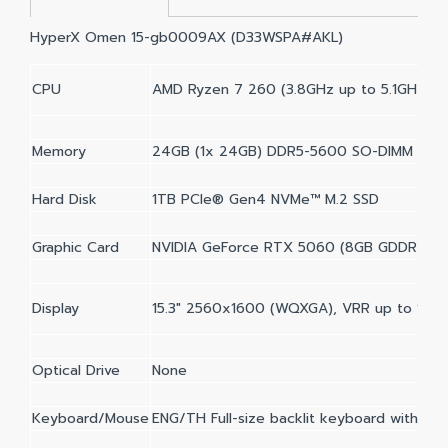
HyperX Omen 15-gb0009AX (D33WSPA#AKL)
CPU
AMD Ryzen 7 260 (3.8GHz up to 5.1GHz, 8
Memory
24GB (1x 24GB) DDR5-5600 SO-DIMM
Hard Disk
1TB PCIe® Gen4 NVMe™ M.2 SSD
Graphic Card
NVIDIA GeForce RTX 5060 (8GB GDDR7)
Display
15.3" 2560x1600 (WQXGA), VRR up to 180 Hz
Optical Drive
None
Keyboard/Mouse
ENG/TH Full-size backlit keyboard with nu