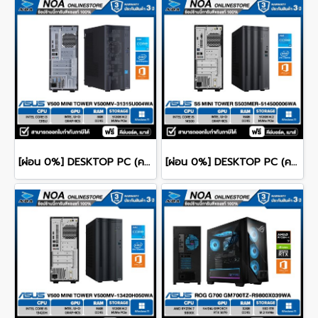
[ผ่อน 0%] DESKTOP PC (คอมพิวเตอร์ตั้งโต๊ะ) ASUS V500 Mini Tower V500MV-31315U004WA CPU Intel Core i3-1315U/ 8GB DDR4 / 512GB NVMe PCIe M.2 SSD / Intel Graphics (Integrated) / Windows 11 Home / Microsoft Office Home 2024
[ผ่อน 0%] DESKTOP PC (คอมพิวเตอร์ตั้งโต๊ะ) ASUS S5 Mini Tower S503MER-514500006WA CPU Intel Core i5-14500/ 16GB DDR5 / 512GB NVMe PCIe M.2 SSD / Intel Graphics (Integrated) / Windows 11 Home / Microsoft Office Home 2024