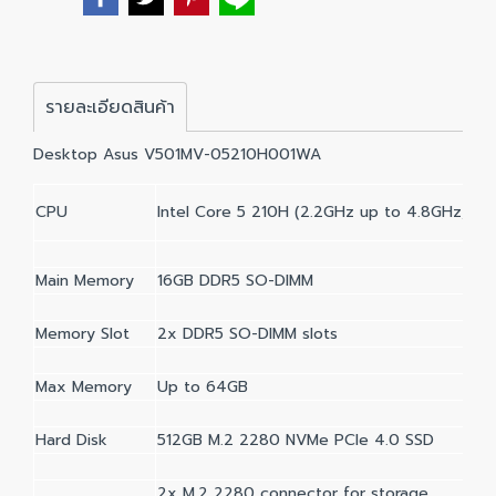
รายละเอียดสินค้า
Desktop Asus V501MV-05210H001WA
CPU
Intel Core 5 210H (2.2GHz up to 4.8GHz, 8C
Main Memory
16GB DDR5 SO-DIMM
Memory Slot
2x DDR5 SO-DIMM slots
Max Memory
Up to 64GB
Hard Disk
512GB M.2 2280 NVMe PCIe 4.0 SSD
2x M.2 2280 connector for storage