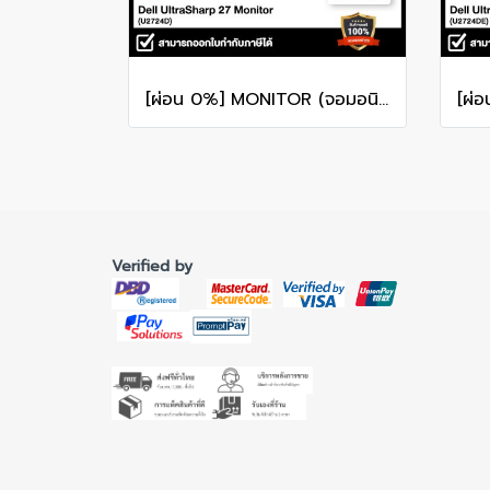
[ผ่อน 0%] MONITOR (จอมอนิเตอร์) DELL ULTRASHARP 27 U2724D 27" QHD IPS 120Hz รับประกันศูนย์ไทย 3ปี
Verified by