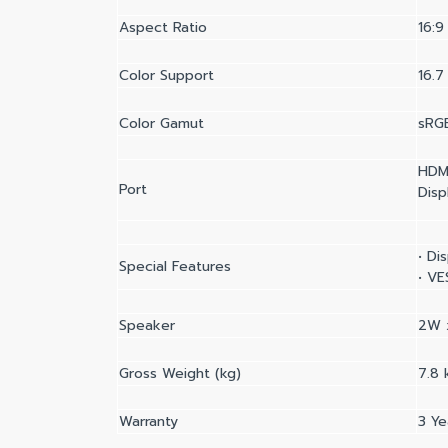
Aspect Ratio
16:9
Color Support
16.7 
Color Gamut
sRG
HDMI
Port
Disp
• Di
Special Features
• V
Speaker
2W 
Gross Weight (kg)
7.8 
Warranty
3 Ye