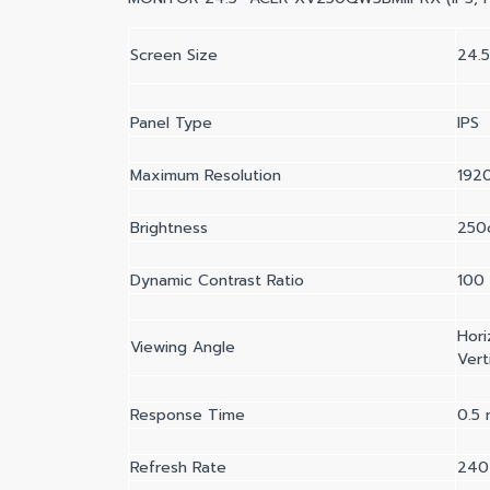
Screen Size
24.5'
Panel Type
IPS
Maximum Resolution
192
Brightness
250
Dynamic Contrast Ratio
100 
Hori
Viewing Angle
Vert
Response Time
0.5 
Refresh Rate
240