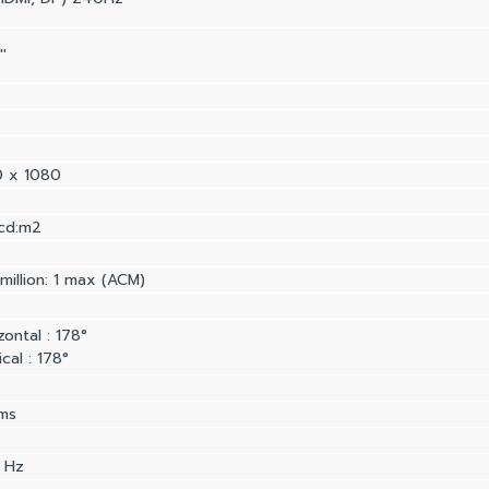
'
0 x 1080
cd:m2
million: 1 max (ACM)
zontal : 178°
ical : 178°
ms
 Hz