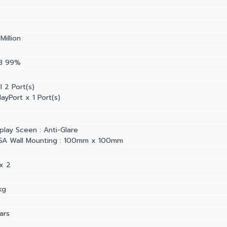
Million
B 99%
 2 Port(s)
layPort x 1 Port(s)
splay Sceen : Anti-Glare
ESA Wall Mounting : 100mm x 100mm
x 2
kg
ars