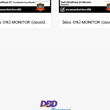
[ผ่อน 0%] MONITOR (จอมอนิเตอร์) DELL ULTRASHARP 27 U2724DE 27" QHD IPS 120Hz รับประกันศูนย์ไทย 3ปี