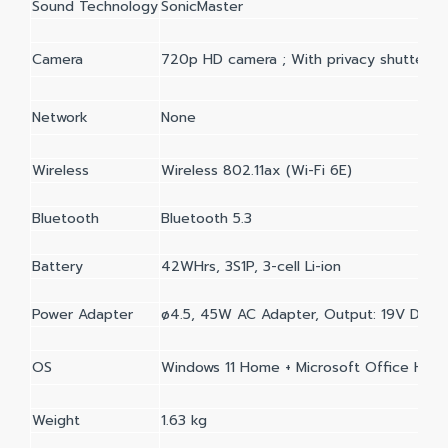
Sound Technology
SonicMaster
Camera
720p HD camera ; With privacy shutter
Network
None
Wireless
Wireless 802.11ax (Wi-Fi 6E)
Bluetooth
Bluetooth 5.3
Battery
42WHrs, 3S1P, 3-cell Li-ion
Power Adapter
ø4.5, 45W AC Adapter, Output: 19V DC, 2
OS
Windows 11 Home + Microsoft Office Hom
Weight
1.63 kg