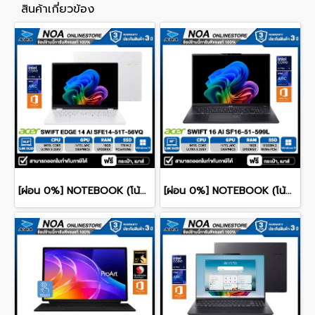
สินค้าเกี่ยวข้อง
[ผ่อน 0%] NOTEBOOK (โน้ตบุ๊ก) ACER SWIFT 14 SFE14-51T-56VQ 14" 2.8K OLED/CORE ULTRA 5-226V/16GB/SSD 1TB/WINDOWS 11+MS OFFICE รับประกันศูนย์ไทย 3ปี
[ผ่อน 0%] NOTEBOOK (โน้ตบุ๊ก) ACER SWIFT 16 AI SF16-51-599L - ICE BLACK 16" 2.8K OLED/CORE ULTRA 5-226V/16GB/SSD 512GB/WINDOWS 11+MS OFFICE รับประกันศูนย์ไทย 3ปี