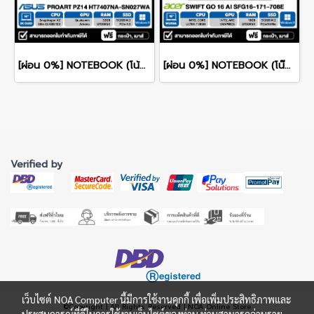
[ผ่อน 0%] NOTEBOOK (โน้ตบุ๊ค) ASUS PROART PZ14 HT7407NA-SN027WA 14" Touch Screen/Snapdragon X2 Elite/RAM 32GB/SSD 512GB/WINDOWS 11+MS OFFICE รับประกันศูนย์ไทย 3ปี
[ผ่อน 0%] NOTEBOOK (โน๊ตบุ๊ค) ACER SWIFT GO 16 AI SFG16-I71-708E 16" WUXGA/ULTRA 7 385H/16GB/SSD 512GB/WINDOWS 11+MS OFFICE รับประกันซ่อมฟรีถึงบ้าน 3ปี
Verified by
เว็บไซต์ NOA Computer นี้มีการใช้งานคุกกี้ เพื่อเพิ่มประสิทธิภาพและ
©Copyright | All Rights Reserved | NOA Online Store