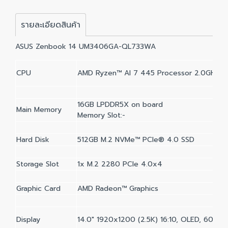
รายละเอียดสินค้า
ASUS Zenbook 14 UM3406GA-QL733WA
CPU
AMD Ryzen™ AI 7 445 Processor 2.0GHz (
16GB LPDDR5X on board
Main Memory
Memory Slot:-
Hard Disk
512GB M.2 NVMe™ PCIe® 4.0 SSD
Storage Slot
1x M.2 2280 PCIe 4.0x4
Graphic Card
AMD Radeon™ Graphics
Display
14.0" 1920x1200 (2.5K) 16:10, OLED, 60Hz,