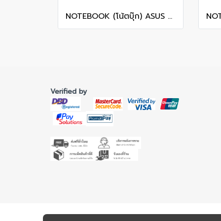
NOTEBOOK (โน้ตบุ๊ก) ASUS ROG ZEPHYRUS DUO 16 GX651AX-SR006WA 16" 3K OLED 120Hz Touchscreen/ULTRA 9 386H/64GB/SSD 2TB/RTX 5090/WINDOWS 11+MS OFFICE รับประกันศูนย์ไทย 3ปี
Verified by