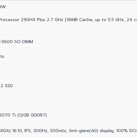
89W
 Processor 290HX Plus 2.7 GHz (36MB Cache, up to 5.5 GHz, 24 c
5-5600 SO-DIMM
ts
.2 SSD
5070 Ti (12GB GDDR7)
GA) 16:10, IPS, 300Hz, 500nits, Anti-glare(AG) display, 100% DC