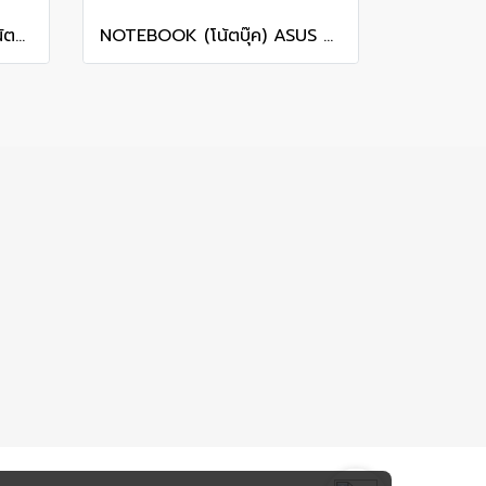
[ผ่อน 0%] NOTEBOOK (โน้ตบุ๊ก) MSI CROSSHAIR 16 HX AI D2XWFKG-026TH 16" QHD+ 240Hz/CORE ULTRA 9 275HX/RAM 16GB/SSD 1B/RTX 5060/WINDOWS /11+OFFICE รับประกันศูนย์ไทย 2ปี
NOTEBOOK (โน้ตบุ๊ค) ASUS TUF GAMING A16 FA607NUQ-RL010W 16" FHD+ 144Hz/RYZEN 7 170/RAM 8GB/SSD 512GB/RTX4050 รับประกันซ่อมฟรีถึงบ้าน 2ปี