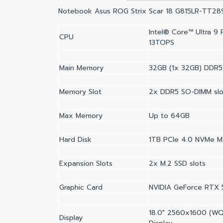
Notebook Asus ROG Strix Scar 18 G815LR-TT2
Intel® Core™ Ultra 9
CPU
13TOPS
Main Memory
32GB (1x 32GB) DDR
Memory Slot
2x DDR5 SO-DIMM slo
Max Memory
Up to 64GB
Hard Disk
1TB PCIe 4.0 NVMe M
Expansion Slots
2x M.2 SSD slots
Graphic Card
NVIDIA GeForce RTX 
18.0" 2560x1600 (WQX
Display