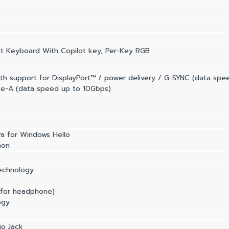
et Keyboard With Copilot key, Per-Key RGB
th support for DisplayPort™ / power delivery / G-SYNC (data sp
pe-A (data speed up to 10Gbps)
a for Windows Hello
hon
technology
 (for headphone)
ogy
o Jack