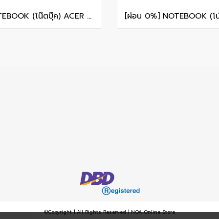
NOTEBOOK (โน๊ตบุ๊ค) ACER NITRO V 16 ANV16-I31-73Z0 16-inch WUXGA/CORE 7 240H/16GB/SSD 1TB/RTX 5060/WINDOWS 11 รับประกันซ่อมฟรีถึงบ้าน 3ปี
©Copyright | All Rights Reserved | NOA Online Store