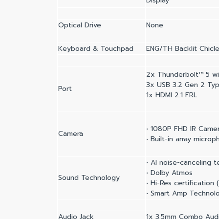
Display
Optical Drive
None
Keyboard & Touchpad
ENG/TH Backlit Chicl
2x Thunderbolt™ 5 wi
3x USB 3.2 Gen 2 Ty
Port
1x HDMI 2.1 FRL
• 1080P FHD IR Camer
Camera
• Built-in array microp
• AI noise-canceling 
• Dolby Atmos
Sound Technology
• Hi-Res certification
• Smart Amp Technol
Audio Jack
1x 3.5mm Combo Audi