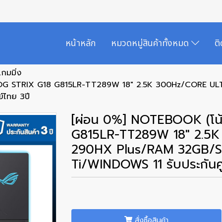
หน้าหลัก
หมวดหมู่สินค้าทั้งหมด
ต
เกมมิ่ง
S ROG STRIX G18 G815LR-TT289W 18" 2.5K 300Hz/CORE U
์ไทย 3ปี
[ผ่อน 0%] NOTEBOOK (โน้
G815LR-TT289W 18" 2.5
290HX Plus/RAM 32GB/S
Ti/WINDOWS 11 รับประกันศู
สั่งซื้อสินค้า