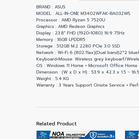
BRAND : ASUS
MODEL : ALL-IN-ONE M3402WFAK-BA032WS
Processor : AMD Ryzen 5 7520U
Graphics : AMD Redeon Graphics
Display : 23.8″ FHD (1920×1080) 16:9 75Hz
Memory : 16GB LPDDR5
Storage : 512GB M.2 2280 PCIe 3.0 SSD
Network : Wi-Fi 6 (802.11ax)(Dual band)2*2 blue
Keyboard+Mouse: Wireless grey keyboarf/Wirel
OS : Windows 11 Home + Microsoft Office Home
Dimension : (W x D x H) : 53.9 x 42.3 x 1.5 ~ 16.
Weight : 5.4 KG
Warranty : 3 Years Support Onsite Service + Perfect
Related Product