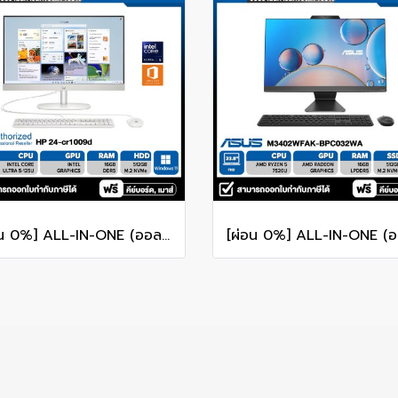
[ผ่อน 0%] ALL-IN-ONE (ออลอินวัน) HP 24-CR1009D 23.8" FHD/CORE Ultra 5-125U/RAM 16GB/SSD 512GB/WINDOWS 11 รับประกันซ่อมฟรีถึงบ้าน 3ปี