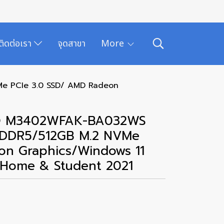
ติดต่อเรา
จุดสาขา
More
Me PCIe 3.0 SSD/ AMD Radeon
AIO M3402WFAK-BA032WS
PDDR5/512GB M.2 NVMe
on Graphics/Windows 11
e Home & Student 2021