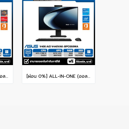
[ผ่อน 0%] ALL-IN-ONE (ออลอินวัน) ASUS M3402WFAK-BPC032WA RYZEN 5-7520U/16GB/512GB/WINDOWS 11+MS OFFICE 23.8" FHD รับประกันซ่อมฟรีถึงบ้าน 3ปี
[ผ่อน 0%] ALL-IN-ONE (ออลอินวัน) ASUS V400 AiO V440VAK-BPC059WA 23.8" FHD/CORE i5-13420H/16GB/512GB/WINDOWS 11+MS OFFICE รับประกันซ่อมฟรีถึงบ้าน 3ปี