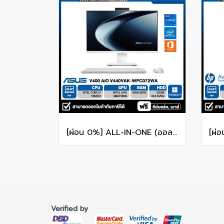
[ผ่อน 0%] ALL-IN-ONE (ออลอินวัน) ASUS AIO V400 AiO V440VAK-WPC072WA 23.8" FHD/CORE i7-13620H/RAM 16GB/SSD 512GB/WINDOWS 11+MS OFFICE รับประกันซ่อมฟรีถึงบ้าน 3ปี
Verified by