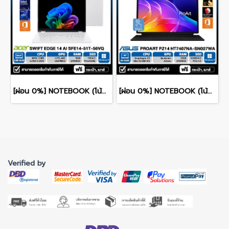
[ผ่อน 0%] NOTEBOOK (โน้ตบุ๊ก) ACER SWIFT 14 SFE14-51T-56VQ 14" 2.8K OLED/CORE ULTRA 5-226V/16GB/SSD 1TB/WINDOWS 11+MS OFFICE รับประกันศูนย์ไทย 3ปี
[ผ่อน 0%] NOTEBOOK (โน้ตบุ๊ค) ASUS PROART PZ14 HT7407NA-SN027WA 14" Touch Screen/Snapdragon X2 Elite/RAM 32GB/SSD 512GB/WINDOWS 11+MS OFFICE รับประกันศูนย์ไทย 3ปี
Verified by