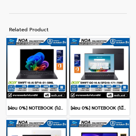
Related Product
[ผ่อน 0%] NOTEBOOK (โน้ตบุ๊ก) ACER SWIFT 16 AI SF16-51-599L - ICE BLACK 16" 2.8K OLED/CORE ULTRA 5-226V/16GB/SSD 512GB/WINDOWS 11+MS OFFICE รับประกันศูนย์ไทย 3ปี
[ผ่อน 0%] NOTEBOOK (โน๊ตบุ๊ค) ACER SWIFT GO 16 AI SFG16-I71-708E 16" WUXGA/ULTRA 7 385H/16GB/SSD 512GB/WINDOWS 11+MS OFFICE รับประกันซ่อมฟรีถึงบ้าน 3ปี