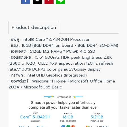
Product description
• ซีพียู : Intel® Core™ i5-13420H Processor
• แรม : 16GB (8GB DDR4 on board + 8GB DDR4 SO-DIMM)
• เอสเอสดี : 512GB M.2 NVMe™ PCIe® 4.0 SSD
• จอแสดงผล : 15.6" 600nits HDR peak brightness 2.8K
(2880 x 1620) OLED 16:9 aspect ratio//120Hz refresh
rate//100% DCI-P3 color gamut//Glossy display
• กราฟิก : Intel UHD Graphics (Integrated)
• ซอฟต์แวร์ : Windows 11 Home + Microsoft Office Home
2024 + Microsoft 365 Basic