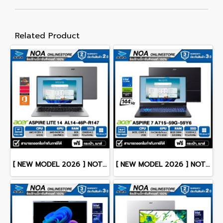
Related Product
[ NEW MODEL 2026 ] NOTEBOOK (โน๊ตบุ๊ค) ACER ASPIRE LITE 14 AL14-46P-R147 14" FHD/RYZEN 3 5400U/8GB/SSD 256GB/WINDOWS 11+MS OFFICE รับประกันซ่อมฟรีถึงบ้าน 2ปี
[ NEW MODEL 2026 ] NOTEBOOK (โน๊ตบุ๊ค) ACER ASPIRE 7 A715-59G-59Y6 15.6" FHD 144Hz/CORE 5-210H/16GB/SSD 512GB/RTX3050 รับประกันซ่อมฟรีถึงบ้าน 3ปี