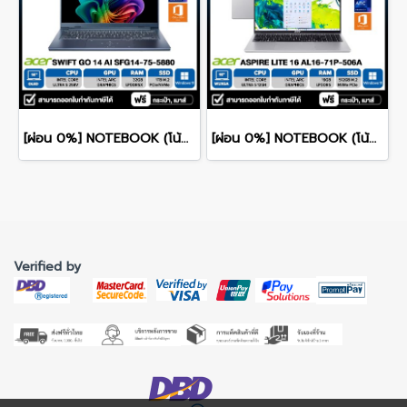
[ผ่อน 0%] NOTEBOOK (โน้ตบุ๊ก) ACER SWIFT GO 14 AI SFG14-75-5880 14" OLED /CORE ULTRA 5 228V/RAM 32GB/SSD 1TB/WINDOWS 11+OFFICE รับประกันศูนย์ไทย 3ปี
[ผ่อน 0%] NOTEBOOK (โน้ตบุ๊ค) ACER ASPIRE LITE 16 AL16-71P-506A 16" WUXGA/CORE 5 125H/RAM 16GB/SSD 512GB/RWINDOWS 11+MS OFFICE รับประกันศูนย์ไทย 2ปี
Verified by