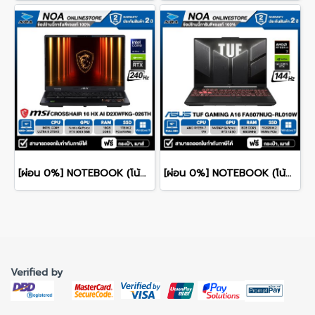
[ผ่อน 0%] NOTEBOOK (โน้ตบุ๊ก) MSI CROSSHAIR 16 HX AI D2XWFKG-026TH 16" QHD+ 240Hz/CORE ULTRA 9 275HX/RAM 16GB/SSD 1B/RTX 5060/WINDOWS /11+OFFICE รับประกันศูนย์ไทย 2ปี
[ผ่อน 0%] NOTEBOOK (โน้ตบุ๊ค) ASUS TUF GAMING A16 FA607NUQ-RL010W - 16" WUXGA 144Hz/RYZEN 7 170/RAM 8GB/SSD 512GB/RTX 4050/WINDOWS 11+MS OFFICE รับประกันศูนย์ไทย 2ปี
Verified by