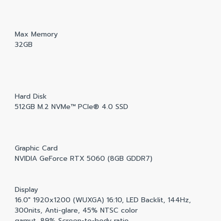
Max Memory
32GB
Hard Disk
512GB M.2 NVMe™ PCIe® 4.0 SSD
Graphic Card
NVIDIA GeForce RTX 5060 (8GB GDDR7)
Display
16.0" 1920x1200 (WUXGA) 16:10, LED Backlit, 144Hz,
300nits, Anti-glare, 45% NTSC color
gamut, 89% Screen-to-body ratio