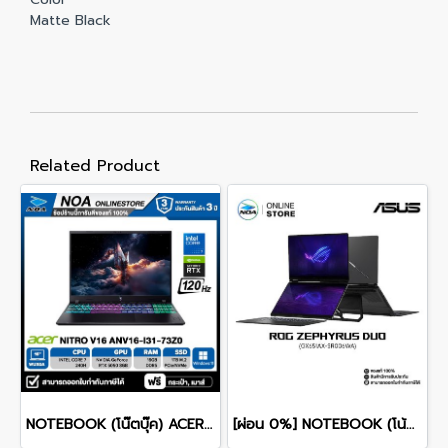
Matte Black
Related Product
NOTEBOOK (โน๊ตบุ๊ค) ACER NITRO V 16 ANV16-I31-73Z0 16-inch WUXGA/CORE 7 240H/16GB/SSD 1TB/RTX 5060/WINDOWS 11 รับประกันซ่อมฟรีถึงบ้าน 3ปี
[ผ่อน 0%] NOTEBOOK (โน้ตบุ๊ก) ASUS ROG ZEPHYRUS DUO 16 GX651AX-SR006WA 16" 3K OLED 120Hz Touchscreen/ULTRA 9 386H/64GB/SSD 2TB/RTX 5090/WINDOWS 11+MS OFFICE รับประกันศูนย์ไทย 3ปี