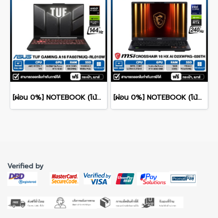
[ผ่อน 0%] NOTEBOOK (โน้ตบุ๊ค) ASUS TUF GAMING A16 FA607NUQ-RL010W - 16" WUXGA 144Hz/RYZEN 7 170/RAM 8GB/SSD 512GB/RTX 4050/WINDOWS 11+MS OFFICE รับประกันศูนย์ไทย 2ปี
[ผ่อน 0%] NOTEBOOK (โน้ตบุ๊ก) MSI CROSSHAIR 16 HX AI D2XWFKG-026TH 16" QHD+ 240Hz/CORE ULTRA 9 275HX/RAM 16GB/SSD 1B/RTX 5060/WINDOWS /11+OFFICE รับประกันศูนย์ไทย 2ปี
Verified by