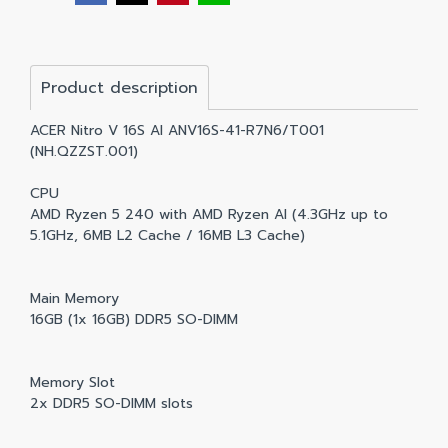
Product description
ACER Nitro V 16S AI ANV16S-41-R7N6/T001
(NH.QZZST.001)
CPU
AMD Ryzen 5 240 with AMD Ryzen AI (4.3GHz up to
5.1GHz, 6MB L2 Cache / 16MB L3 Cache)
Main Memory
16GB (1x 16GB) DDR5 SO-DIMM
Memory Slot
2x DDR5 SO-DIMM slots