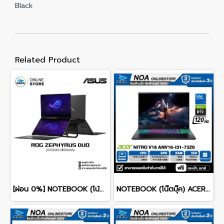
Black
Related Product
[ผ่อน 0%] NOTEBOOK (โน้ตบุ๊ก) ASUS ROG ZEPHYRUS DUO 16 GX651AX-SR006WA 16" 3K OLED 120Hz Touchscreen/ULTRA 9 386H/64GB/SSD 2TB/RTX 5090/WINDOWS 11+MS OFFICE รับประกันศูนย์ไทย 3ปี
NOTEBOOK (โน๊ตบุ๊ค) ACER NITRO V 16 ANV16-I31-73Z0 16-inch WUXGA/CORE 7 240H/16GB/SSD 1TB/RTX 5060/WINDOWS 11 รับประกันซ่อมฟรีถึงบ้าน 3ปี