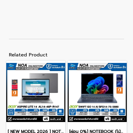
Related Product
[ NEW MODEL 2026 ] NOTEBOOK (โน๊ตบุ๊ค) ACER ASPIRE LITE 14 AL14-46P-R147 14" FHD/RYZEN 3 5400U/8GB/SSD 256GB/WINDOWS 11+MS OFFICE รับประกันซ่อมฟรีถึงบ้าน 2ปี
[ผ่อน 0%] NOTEBOOK (โน้ตบุ๊ก) ACER SWIFT GO 14 AI SFG14-75-5880 14" OLED /CORE ULTRA 5 228V/RAM 32GB/SSD 1TB/WINDOWS 11+OFFICE รับประกันศูนย์ไทย 3ปี