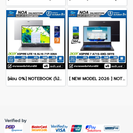
[ผ่อน 0%] NOTEBOOK (โน้ตบุ๊ค) ACER ASPIRE LITE 16 AL16-71P-506A 16" WUXGA/CORE 5 125H/RAM 16GB/SSD 512GB/RWINDOWS 11+MS OFFICE รับประกันศูนย์ไทย 2ปี
[ NEW MODEL 2026 ] NOTEBOOK (โน๊ตบุ๊ค) ACER ASPIRE 7 A715-59G-59Y6 15.6" FHD 144Hz/CORE 5-210H/16GB/SSD 512GB/RTX3050 รับประกันซ่อมฟรีถึงบ้าน 3ปี
Verified by