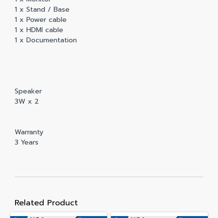
1 x Stand / Base
1 x Power cable
1 x HDMI cable
1 x Documentation
Speaker
3W x 2
Warranty
3 Years
Related Product