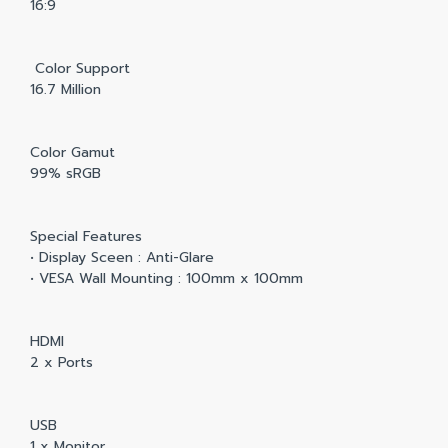
16:9
Color Support
16.7 Million
Color Gamut
99% sRGB
Special Features
• Display Sceen : Anti-Glare
• VESA Wall Mounting : 100mm x 100mm
HDMI
2 x Ports
USB
1 x Monitor